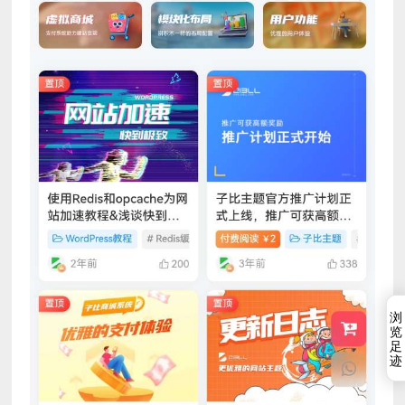
浏
览
足
迹