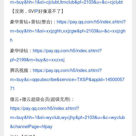
m=buy&hh=1&sl=cjclubt,ltmclub&pf=2103&u=&c=cjclubt
【没测，SVI
P
好像退不了】
豪华黄钻+黄钻(整合)：
https://pay.qq.com/h5/index.shtml?
m=buy&hh=1&sl=xxjzghh,xxjzgw&pf=2103&u=&c=xxjzgh
h
豪华绿钻：
https://pay.qq.com/h5/index.shtml?
pf=2199&m=buy&c=xxzxsj
腾讯视频：
https://pay.qq.com/h5/index.shtml?
m=buy&c=qqsubscribe&service=TXSP&appid=14500057
71
微云+微云超级会员(超级无用)：
https://pay.qq.com/h5/index.shtml?
m=buy&hh=1&sl=wyclub,wycjhy&pf=2103&u=&c=wyclub
&channelPage=hfpay