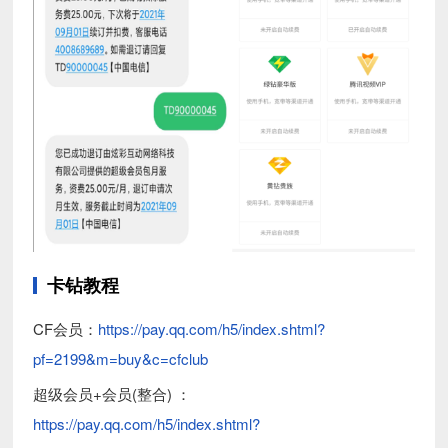
卡钻教程
CF会员：
https://pay.qq.com/h5/index.shtml?
pf=2199&m=buy&c=cfclub
超级会员+会员(整合) ：
https://pay.qq.com/h5/index.shtml?