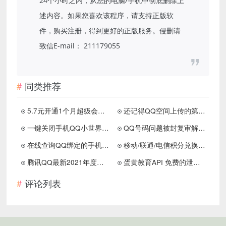
24个小时之内，从您的电脑/手机中彻底删除上
述内容。如果您喜欢该程序，请支持正版软
件，购买注册，得到更好的正版服务。侵删请
致信E-mail： 211179055
同类推荐
5.7元开通1个月超级会员 苹果/安卓均可
还记得QQ空间上传的第一张照片吗？
一键关闭手机QQ小世界功能 不显示栏目
QQ号码问题被封复审解封申请入口
在线查询QQ绑定的手机号码 亲测秒查
移动/联通/电信积分兑换话费短信代码
腾讯QQ最新2021年度社交形象出炉！
蛋黄教育API 免费的泄露信息查询网站
评论列表