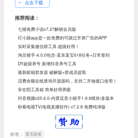
点击下载
推荐阅读：
七猫免费小说v7.27解锁会员版
叮小跳app是一款免费的可跳过开屏广告的APP
实时采集微信群工具 超级好用！
淘京猪手-4.0.0包含-某东某宝618任务+日常签到
DY超级养号 新增抖音养号工具
最新邮箱群发器 破解版+群成员提取
话费余额在线查询开源源码，支持二开做接口使用！
宋在熙工具箱 简单好用养眼
抖音视频v25.6.0-内置逗音小能手1.9.8模块/多版本
秒看电视TV(电视直播软件) v7.2.8 免费纯净版
标签：
暂无标签