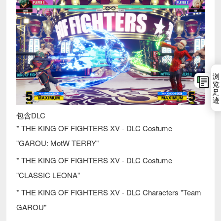
浏
览
足
迹
包含DLC
* THE KING OF FIGHTERS XV - DLC Costume
"GAROU: MotW TERRY"
* THE KING OF FIGHTERS XV - DLC Costume
"CLASSIC LEONA"
* THE KING OF FIGHTERS XV - DLC Characters "Team
GAROU"