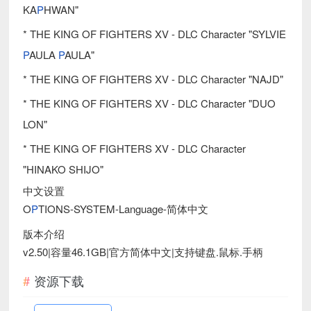
KA
P
HWAN"
* THE KING OF FIGHTERS XV - DLC Character "SYLVIE
P
AULA
P
AULA"
* THE KING OF FIGHTERS XV - DLC Character "NAJD"
* THE KING OF FIGHTERS XV - DLC Character "DUO
LON"
* THE KING OF FIGHTERS XV - DLC Character
"HINAKO SHIJO"
中文设置
O
P
TIONS-SYSTEM-Language-简体中文
版本介绍
v2.50|容量46.1GB|官方简体中文|支持键盘.鼠标.手柄
资源下载