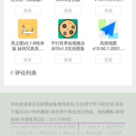
v2.51.5
查看
查看
查看
美之图v3.1.8纯净
平行世界短视频去
高德地图
版 妹纸写真美图
水印v1.5支持图集
v13.00.1.2021正
神器
式版+尝鲜版
查看
查看
查看
评论列表
本站资源来自互联网收集整理原创,仅供用于学习和交流,请在
下载后24小时内删除,请勿用于商业违法用途。侵权删帖/举报
投稿/等请联系QQ： 211179055
Copyright©2022-2023 柠柚资源网
广告合作
|
版权声明
|
侵权处理
|
网站归档
|
网站公告
|
网站地图
|
站长统