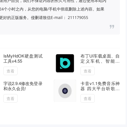
请用户自负，我们不保证内容的长久可用性，通过使用本站内
24个小时之内，从您的电脑/手机中彻底删除上述内容。如果
版服务。侵删请致信E-mail： 211179055
IsMyHdOK硬盘测试
布丁UI车载桌面、自
工具v4.55
定义车机、智能导
航、解锁版
查看
查看
字说2.9.4修改免登录
卡音v1.1免费音乐神
和永久会员!
器 四大平台听歌软
件
查看
查看