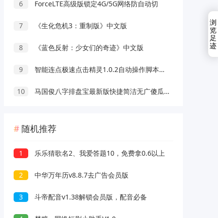
6
ForceLTE高级版锁定4G/5G网络防自动切
浏
7
《生化危机3：重制版》中文版
览
足
迹
8
《蓝色反射：少女们的奇迹》中文版
9
智能连点极速点击精灵1.0.2自动操作脚本录制解放双手
10
马国俊八字排盘宝最新版快捷简洁无广傻瓜操作
随机推荐
1
乐乐猜歌名2、我爱答题10，免费拿0.6以上
2
中华万年历v8.8.7去广告会员版
3
斗帝配音v1.38解锁会员版，配音必备