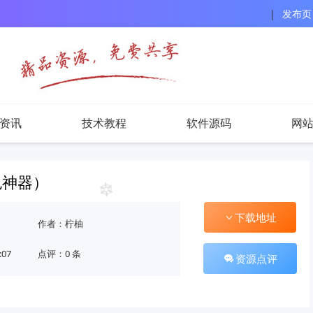
|
发布页
资讯
技术教程
软件源码
网
色神器）
下载地址
作者：柠柚
:07
点评：0 条
资源点评