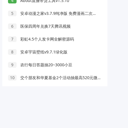
4
About直播带货工具v1.5.10
5
安卓动漫之家v3.7.9纯净版 免费漫画二次元小说
6
医保四周年兑换7天腾讯视频
7
彩虹4.5个人发卡网全解密源码
8
安卓宇宙壁纸v9.7.1绿化版
9
农行每日答题抽20~3000小豆
10
交个朋友和华夏基金2个活动抽最高520元微信红包 亲测中0.73元