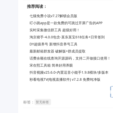
推荐阅读：
七猫免费小说v7.27解锁会员版
叮小跳app是一款免费的可跳过开屏广告的APP
实时采集微信群工具 超级好用！
淘京猪手-4.0.0包含-某东某宝618任务+日常签到
DY超级养号 新增抖音养号工具
最新邮箱群发器 破解版+群成员提取
话费余额在线查询开源源码，支持二开做接口使用！
宋在熙工具箱 简单好用养眼
抖音视频v25.6.0-内置逗音小能手1.9.8模块/多版本
秒看电视TV(电视直播软件) v7.2.8 免费纯净版
标签：
暂无标签