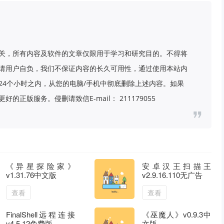
关，所有内容及软件的文章仅限用于学习和研究目的。不得将
请用户自负，我们不保证内容的长久可用性，通过使用本站内
24个小时之内，从您的电脑/手机中彻底删除上述内容。如果
版服务。侵删请致信E-mail： 211179055
《异星探险家》
安卓汉王扫描王
v1.31.76中文版
v2.9.16.110无广告
查看
查看
FinalShell远程连接
《巫魔人》v0.9.3中
v4.5.12免费版
文版