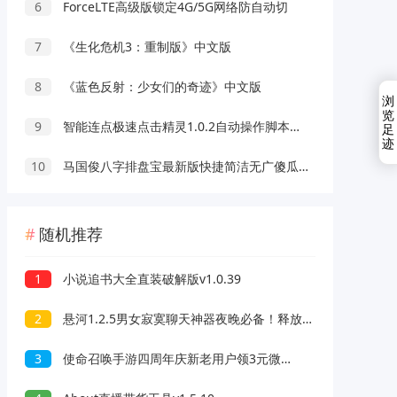
6
ForceLTE高级版锁定4G/5G网络防自动切
7
《生化危机3：重制版》中文版
8
《蓝色反射：少女们的奇迹》中文版
浏
览
9
智能连点极速点击精灵1.0.2自动操作脚本录制解放双手
足
迹
10
马国俊八字排盘宝最新版快捷简洁无广傻瓜操作
随机推荐
1
小说追书大全直装破解版v1.0.39
2
悬河1.2.5男女寂寞聊天神器夜晚必备！释放天性
3
使命召唤手游四周年庆新老用户领3元微信红包