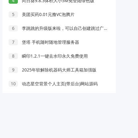
4
向日葵9.8.3体积大小5M免登陆绿色版
5
美团买药0.01元撸VC泡腾片
6
李跳跳的升级版来啦，可以自己创建跳过广告功能
7
堡塔 手机随时随地管理服务器
8
瞬印1.2.1一键去水印永久免费使用
9
2025年软解除机器码大师工具箱加强版
10
动态星空背景个人主页(带后台)网站源码