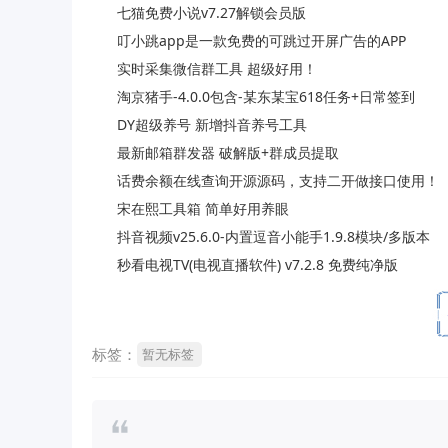
七猫免费小说v7.27解锁会员版
叮小跳app是一款免费的可跳过开屏广告的APP
实时采集微信群工具 超级好用！
淘京猪手-4.0.0包含-某东某宝618任务+日常签到
DY超级养号 新增抖音养号工具
最新邮箱群发器 破解版+群成员提取
话费余额在线查询开源源码，支持二开做接口使用！
宋在熙工具箱 简单好用养眼
抖音视频v25.6.0-内置逗音小能手1.9.8模块/多版本
秒看电视TV(电视直播软件) v7.2.8 免费纯净版
标签：
暂无标签