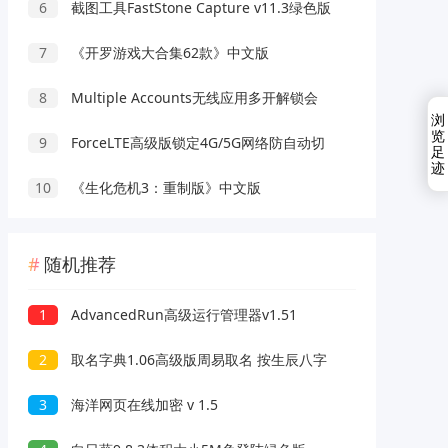
6
截图工具FastStone Capture v11.3绿色版
7
《开罗游戏大合集62款》中文版
8
Multiple Accounts无线应用多开解锁会
浏
览
9
ForceLTE高级版锁定4G/5G网络防自动切
足
迹
10
《生化危机3：重制版》中文版
随机推荐
1
AdvancedRun高级运行管理器v1.51
2
取名字典1.06高级版周易取名 按生辰八字
3
海洋网页在线加密 v 1.5