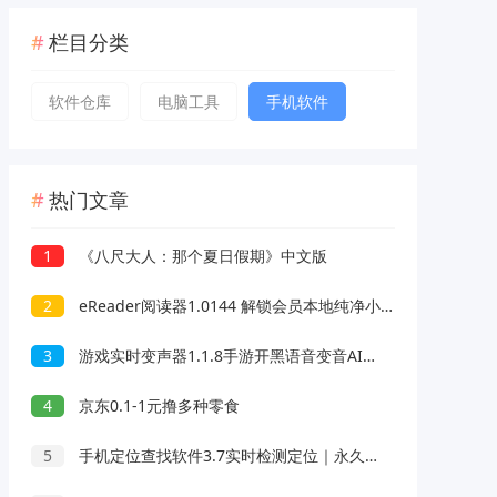
栏目分类
软件仓库
电脑工具
手机软件
热门文章
1
《八尺大人：那个夏日假期》中文版
2
eReader阅读器1.0144 解锁会员本地纯净小说阅读器
3
游戏实时变声器1.1.8手游开黑语音变音AI配高级版
4
京东0.1-1元撸多种零食
5
手机定位查找软件3.7实时检测定位｜永久可用