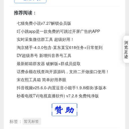
推荐阅读：
七猫免费小说v7.27解锁会员版
叮小跳app是一款免费的可跳过开屏广告的APP
实时采集微信群工具 超级好用！
浏
览
淘京猪手-4.0.0包含-某东某宝618任务+日常签到
足
DY超级养号 新增抖音养号工具
迹
最新邮箱群发器 破解版+群成员提取
话费余额在线查询开源源码，支持二开做接口使用！
宋在熙工具箱 简单好用养眼
抖音视频v25.6.0-内置逗音小能手1.9.8模块/多版本
秒看电视TV(电视直播软件) v7.2.8 免费纯净版
标签：
暂无标签