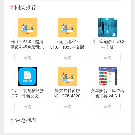
同类推荐
米团TV1.0.4超清
《无尽地牢》
《后室记录》v0.3
画质秒播免费无广
v1.6.11053中文版
中文版
告
查看
查看
查看
PDF全能免费转换
鲁大师精简版
安卓多合一单位转
6.7一件解决文档
v6.1025.4320
换工具 v4.6.1
格式问题
查看
查看
查看
评论列表